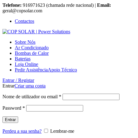
Telefone:
916971623 (chamada rede nacional) |
Email:
geral@copsolar.com
Contactos
Sobre Nós
Ar Condicionado
Bombas de Calor
Baterias
Loja Online
Pedir Assistência
Apoio Técnico
Entrar / Registar
Entrar
Criar uma conta
Nome de utilizador ou email
*
Password
*
Entrar
Perdeu a sua senha?
Lembrar-me