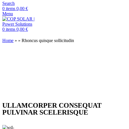
Search
0
items
0,00
€
Menu
0
items
0,00
€
Home
»
»
Rhoncus quisque sollicitudin
ULLAMCORPER CONSEQUAT
PULVINAR SCELERISQUE