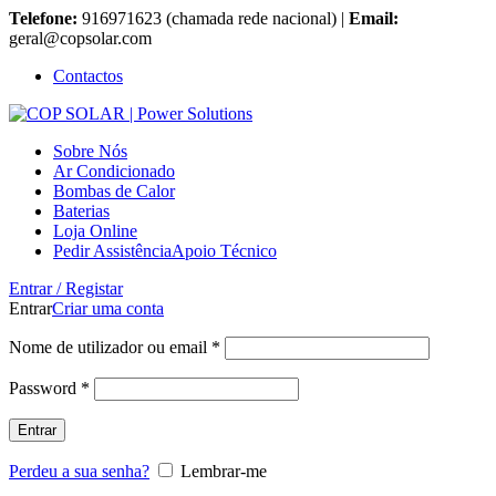
Telefone:
916971623 (chamada rede nacional) |
Email:
geral@copsolar.com
Contactos
Sobre Nós
Ar Condicionado
Bombas de Calor
Baterias
Loja Online
Pedir Assistência
Apoio Técnico
Entrar / Registar
Entrar
Criar uma conta
Nome de utilizador ou email
*
Password
*
Entrar
Perdeu a sua senha?
Lembrar-me